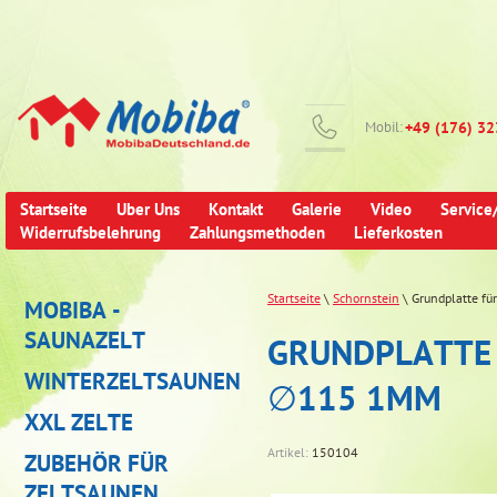
Mobil:
+49 (176) 3
Startseite
Uber Uns
Kontakt
Galerie
Video
Service
Widerrufsbelehrung
Zahlungsmethoden
Lieferkosten
Startseite
\
Schornstein
\ Grundplatte f
MOBIBA -
SAUNAZELT
GRUNDPLATTE
WINTERZELTSAUNEN
∅115 1MM
XXL ZELTE
Artikel:
150104
ZUBEHÖR FÜR
ZELTSAUNEN