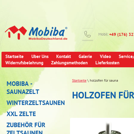
Mobil:
+49 (176) 3
Startseite
Uber Uns
Kontakt
Galerie
Video
Service
Widerrufsbelehrung
Zahlungsmethoden
Lieferkosten
Startseite
\ holzofen für sauna
MOBIBA -
SAUNAZELT
HOLZOFEN FÜR
WINTERZELTSAUNEN
XXL ZELTE
ZUBEHÖR FÜR
ZELTSAUNEN