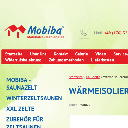
Mobil:
+49 (176) 3
Startseite
Uber Uns
Kontakt
Galerie
Video
Service
Widerrufsbelehrung
Zahlungsmethoden
Lieferkosten
Startseite
\
XXL Zelte
\ Wärmeisolierend
MOBIBA -
SAUNAZELT
WÄRMEISOLIER
WINTERZELTSAUNEN
Artikel:
WIB63
XXL ZELTE
ZUBEHÖR FÜR
ZELTSAUNEN